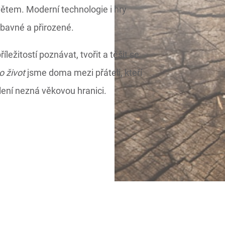
světem. Moderní technologie i hry
bavné a přirozené.
íležitostí poznávat, tvořit a těšit se
o život
jsme doma mezi přáteli, kteří
ílení nezná věkovou hranici.