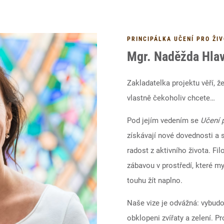
PRINCIPÁLKA UČENÍ PRO ŽI
Mgr. Naděžda Hlav
Zakladatelka projektu věří, ž
vlastně čekoholiv chcete…
Pod jejím vedením se
Učení p
získávají nové dovednosti a s
radost z aktivního života. Fil
zábavou v prostředí, které my
touhu žít naplno.
Naše vize je odvážná: vybudo
obklopeni zvířaty a zelení. P