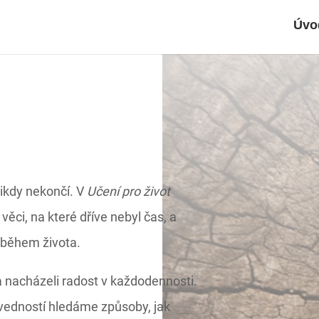
Úvo
 nikdy nekončí. V
Učení pro život
ci, na které dříve nebyl čas, a
i během života.
a nacházeli radost v každodennosti.
ovedností hledáme způsoby, jak