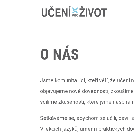
O NÁS
Jsme komunita lidí, kteří věří, že učení
objevujeme nové dovednosti, zkoušíme vě
sdílíme zkušenosti, které jsme nasbíral
Setkáváme se, abychom se učili, bavili 
V lekcích jazyků, umění i praktických d