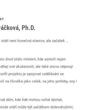
VOT
áčková, Ph.D.
e stáří není konečná stanice, ale začátek …
ro život
stalo místem, kde senioři nejen
dílejí své zkušenosti, ale také znovu objevují
ozofií projektu je spojovat vzdělávání se
slí na člověka jako celek, na jeho potřeby, sny i
vat dům, kde lidé mohou volně dýchat,
rotože stáří může být začátkem dobrodružství,